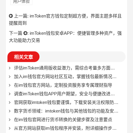
用户体验
上一篇:
imToken官方钱包定制超方便，界面主题多样且
提醒周到
下一篇
:
imToken钱包安卓APP：便捷管理多种资产，强
大功能助力交易
相关文章
评估imToken通用版收益潜力，需综合考量多方面因素
加入im钱包官方网站社区互动，掌握钱包最新情况并促进成长
在im钱包官方网站，定制投资服务享专属理财指导
调查imToken钱包APP用户期望，安全与便捷改进成关键？
官网获取imtoken钱包要谨慎，下载安装关注权限防财产受损
数字货币领域：imtoken钱包与其他钱包的功能及安全比较
在im钱包官网进行货币转换的关键步骤及注意要点
从官方网站获取im钱包程序并安装，附详细操作步骤说明