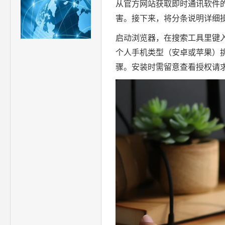
从
官方网站
获取即时通讯软件
害。接下来，将分条说明详细
启动浏览器，在搜索工具里键
个人手机类型（安卓或苹果）
骤
。安装时需留意查看授权请