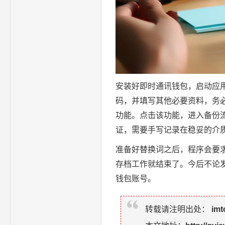
安装好即时通讯钱包，启动应
码，并填写其他必要资料，务必
功能。点击该功能，进入备份
证，需要手写记录在稳妥的介
准备好替换词之后，程序会要
存档工作就结束了。今后不论发生何种
钱包账号。
转载请注明出处：
im