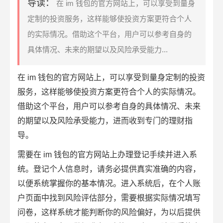
导读：
在 im 钱包的官方网站上，可以享受到量身
定制的投资服务，这样能够使投资方案更符合个人
的实际情况。借助这个平台，用户可以参考自身的
具体情况、未来的期望以及风险承受能力...
在 im 钱包的官方网站上，可以享受到量身定制的投资
服务，这样能够使投资方案更符合个人的实际情况。
借助这个平台，用户可以参考自身的具体情况、未来
的期望以及风险承受能力，进而收到专门的理财指
导。
需要在 im 钱包的官方网站上办理登记手续并进入系
统。登记个人信息时，请务必提供真实准确的内容，
以便系统掌握你的基本情况。进入系统后，在个人账
户页面中找到
风险评估
部分，需要根据实际情况填写
问卷，这样系统才能判断你的风险偏好，为以后提供