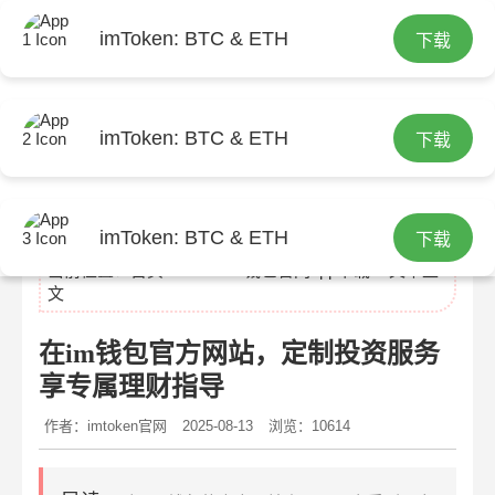
imToken: BTC & ETH
下载
imToken: BTC & ETH
下载
imtoken官网
imToken: BTC & ETH
下载
当前位置：
首页
>
imtoken钱包官网app下载
> 文章正
文
在im钱包官方网站，定制投资服务
享专属理财指导
作者：imtoken官网
2025-08-13
浏览：10614