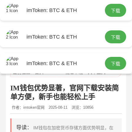
imToken: BTC & ETH
下载
imToken: BTC & ETH
下载
imtoken官网
imToken: BTC & ETH
下载
当前位置：
首页
>
imtoken钱包下载
> 文章正文
IM钱包优势显著，官网下载安装简
单方便，新手也能轻松上手
作者：imtoken官网
2025-08-11
浏览：10856
导读：
IM钱包在加密货币存储方面优势明显，在