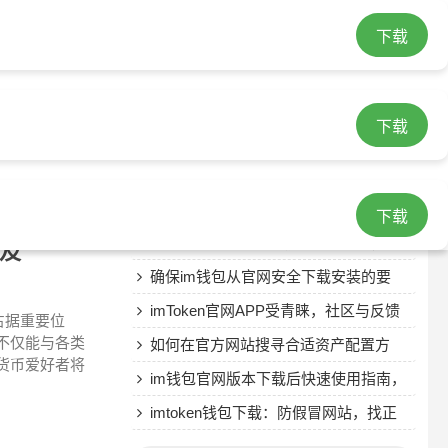
下载
热门文章
借助imToken钱包安卓版开展资金安全
下载
检查，守护资产安心的关键
深入了解imToken官网，助力优化数字
货币投资决策
imToken数字钱包最新版启用安全功
能，确保资产安全的关键操作
imtoken钱包如何进行资产转移和转
下载
换？这些步骤要掌握好
获取IMToken最新下载链接并不难，这
普及
些方法要掌握
确保im钱包从官网安全下载安装的要
点，你知道哪些？
imToken官网APP受青睐，社区与反馈
占据重要位
不仅能与各类
机制助力用户成长
如何在官方网站搜寻合适资产配置方
货币爱好者将
案？这些要点需掌握
im钱包官网版本下载后快速使用指南，
这些关键阶段与注意点请收好
imtoken钱包下载：防假冒网站，找正
规渠道，你有啥建议？