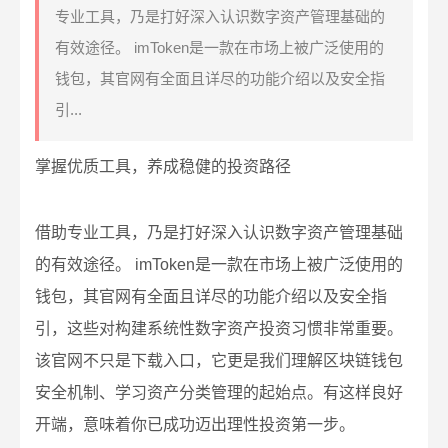
专业工具，乃是打好深入认识数字资产管理基础的
有效途径。 imToken是一款在市场上被广泛使用的
钱包，其官网有全面且详尽的功能介绍以及安全指
引...
掌握优质工具，养成稳健的投资路径
借助专业工具，乃是打好深入认识数字资产管理基础
的有效途径。 imToken是一款在市场上被广泛使用的
钱包，其官网有全面且详尽的功能介绍以及安全指
引，这些对构建系统性数字资产投资习惯非常重要。
该官网不只是下载入口，它更是我们理解区块链钱包
安全机制、学习资产分类管理的起始点。有这样良好
开端，意味着你已成功迈出理性投资第一步。