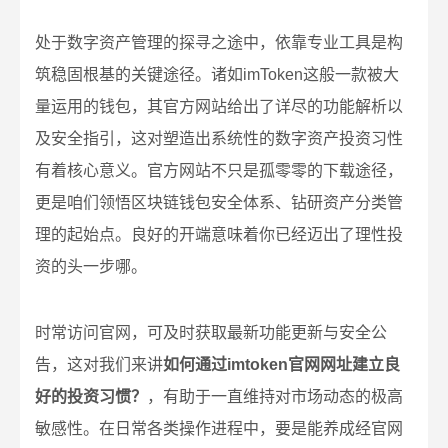
处于数字资产管理的探寻之途中，依靠专业工具是构
筑稳固根基的关键途径。诸如imToken这般一款被大
量运用的钱包，其官方网站给出了详尽的功能解析以
及安全指引，这对塑造出系统性的数字资产投资习性
有着核心意义。官方网站不只是孤零零的下载途径，
更是咱们领悟区块链钱包安全体系、钻研资产分类管
理的起始点。良好的开端意味着你已经迈出了理性投
资的头一步哪。
时常访问官网，可及时获取最新功能更新与安全公
告，这对我们来讲
如何通过imtoken官网网址建立良
好的投资习惯？
，有助于一直维持对市场动态的极高
敏感性。在日常各类操作进程中，要是能养成经官网